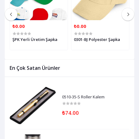
₺0.00
₺0.00
₺
ŞPK Yerli Üretim Şapka
0301-BJ Polyester Şapka
0
En Çok Satan Ürünler
0510-35-S Roller Kalem
₺74.00