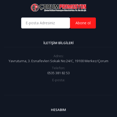
Abone ol
İLETIŞIM BILGILERI
Adres:
Yavruturna, 3. Esnafevleri Sokak No:24/C, 19100 Merkez/Çorum
Telefon:
0535 381 82 53
E-posta:
HESABIM