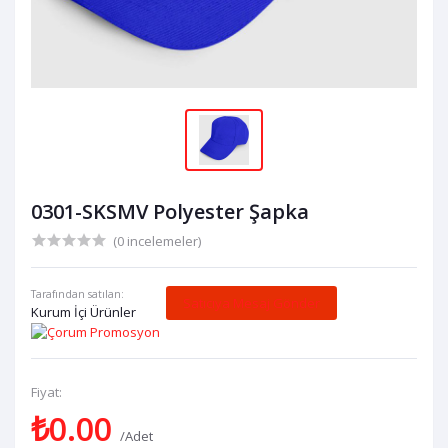
0301-SKSMV Polyester Şapka
(0 incelemeler)
Tarafından satılan:
Satıcıya Mesaj Gönder
Kurum İçi Ürünler
Fiyat:
₺0.00
/Adet