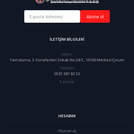
Abone ol
İLETIŞIM BILGILERI
Adres:
Yavruturna, 3. Esnafevleri Sokak No:24/C, 19100 Merkez/Çorum
Telefon:
0535 381 82 53
E-posta:
HESABIM
Oturum aç