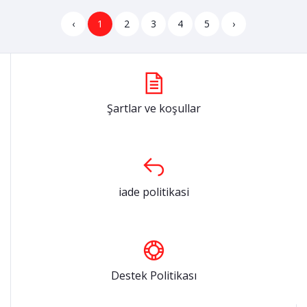
‹
1
2
3
4
5
›
Şartlar ve koşullar
iade politikasi
Destek Politikası