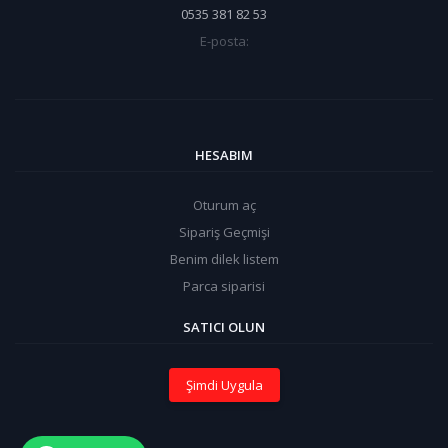
0535 381 82 53
E-posta:
HESABIM
Oturum aç
Sipariş Geçmişi
Benim dilek listem
Parca siparisi
SATICI OLUN
Şimdi Uygula