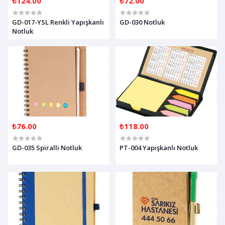
₺124.00
₺72.00
GD-017-YSL Renkli Yapışkanlı
GD-030 Notluk
Notluk
₺76.00
₺118.00
GD-035 Spiralli Notluk
PT-004 Yapışkanlı Notluk