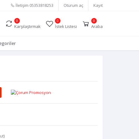
İletişim
05353818253
Oturum aç
Kayıt
0
0
0
Karşılaştırmak
İstek Listesi
Araba
goriler
ut)