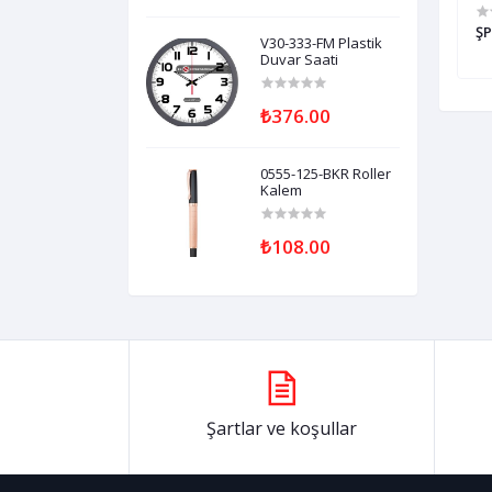
ster Şapka
0101-BT Polyester Şapka
ŞP
V30-333-FM Plastik
Duvar Saati
₺376.00
0555-125-BKR Roller
Kalem
₺108.00
Şartlar ve koşullar