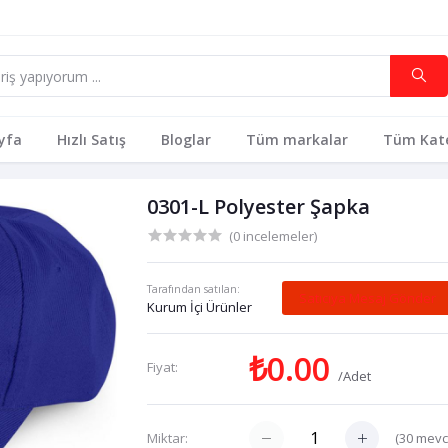
yfa
Hızlı Satış
Bloglar
Tüm markalar
Tüm Kate
0301-L Polyester Şapka
(0 incelemeler)
Tarafından satılan:
Satıcıya Mesaj Gönder
Kurum İçi Ürünler
₺0.00
Fiyat:
/Adet
(
30
mevc
Miktar: