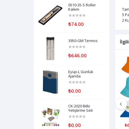
0510-35-S Roller
Kalem
Tam
5 P
2 K
₺74.00
3950-GM Termos
İlgi
₺646.00
Eyüp-L Günlük
Ajanda
₺0.00
CK-2020 Bitki
Yetiştirme Seti
₺0.00
₺0.00
₺