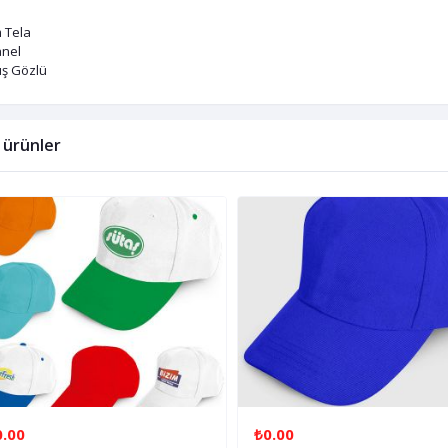
 Tela
anel
uş Gözlü
li ürünler
0.00
₺0.00