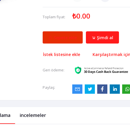
₺0.00
Toplam fiyat:
Sepete ekle
Şimdi al
İstek listesine ekle
Karşılaştırmak içi
Geri ödeme:
Paylaş:
klama
incelemeler