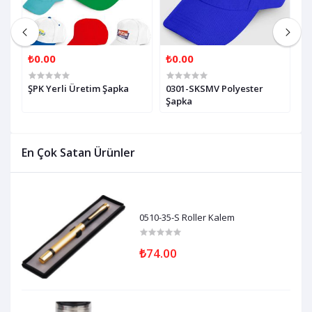
₺0.00
₺0.00
₺
ŞPK Yerli Üretim Şapka
0301-SKSMV Polyester
0
Şapka
En Çok Satan Ürünler
0510-35-S Roller Kalem
₺74.00