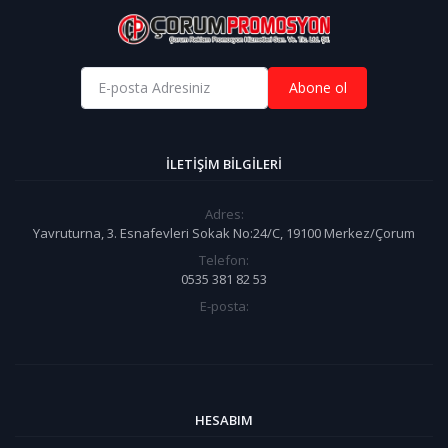
Abone ol
İLETIŞIM BILGILERI
Adres:
Yavruturna, 3. Esnafevleri Sokak No:24/C, 19100 Merkez/Çorum
Telefon:
0535 381 82 53
E-posta:
HESABIM