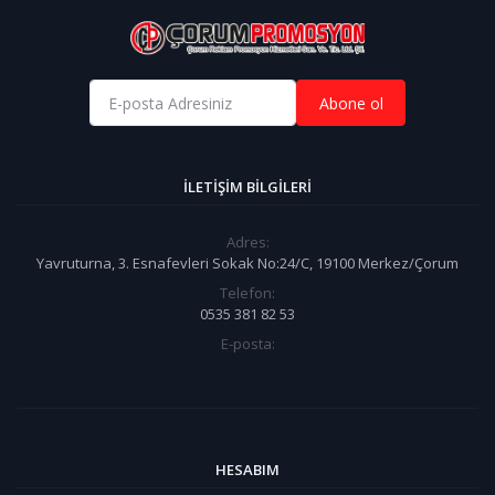
Abone ol
İLETIŞIM BILGILERI
Adres:
Yavruturna, 3. Esnafevleri Sokak No:24/C, 19100 Merkez/Çorum
Telefon:
0535 381 82 53
E-posta:
HESABIM