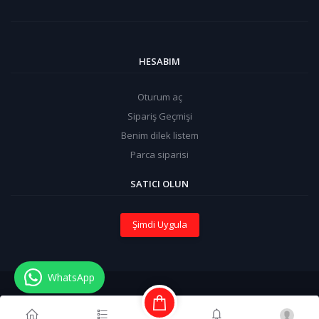
HESABIM
Oturum aç
Sipariş Geçmişi
Benim dilek listem
Parca siparisi
SATICI OLUN
Şimdi Uygula
WhatsApp