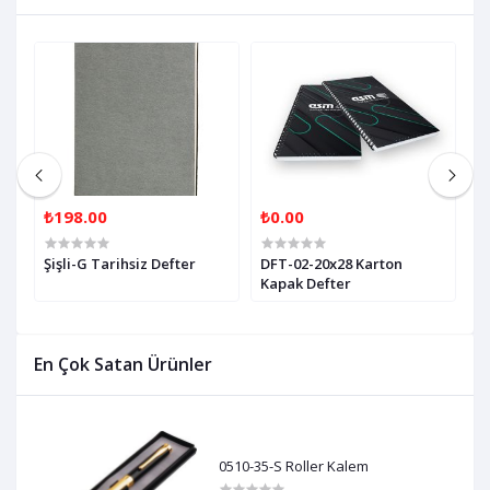
₺198.00
₺0.00
₺
r
Şişli-G Tarihsiz Defter
DFT-02-20x28 Karton
D
Kapak Defter
K
En Çok Satan Ürünler
0510-35-S Roller Kalem