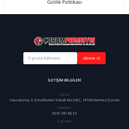
Gizlilik Politikası
Abone ol
İLETIŞIM BILGILERI
Adres:
Yavruturna, 3. Esnafevleri Sokak No:24/C, 19100 Merkez/Çorum
Telefon:
0535 381 82 53
E-posta: