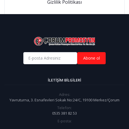
Gizlilik Politikası
Abone ol
İLETIŞIM BILGILERI
Adres:
Yavruturna, 3. Esnafevleri Sokak No:24/C, 19100 Merkez/Çorum
Telefon:
0535 381 82 53
E-posta: