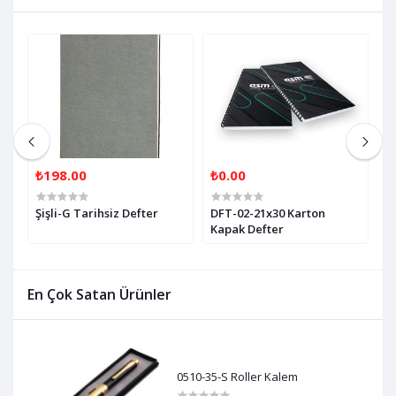
₺198.00
₺0.00
₺
r
Şişli-G Tarihsiz Defter
DFT-02-21x30 Karton
D
Kapak Defter
K
En Çok Satan Ürünler
0510-35-S Roller Kalem