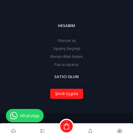
HESABIM
Oturum aç
Sipariş Geçmişi
Benim dilek listem
Parca siparisi
SATICI OLUN
Şimdi Uygula
WhatsApp