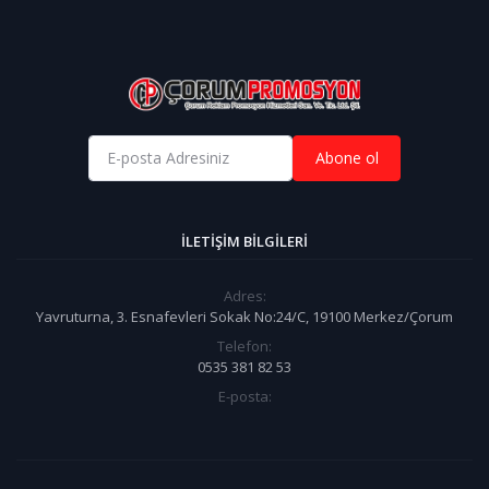
Abone ol
İLETIŞIM BILGILERI
Adres:
Yavruturna, 3. Esnafevleri Sokak No:24/C, 19100 Merkez/Çorum
Telefon:
0535 381 82 53
E-posta: