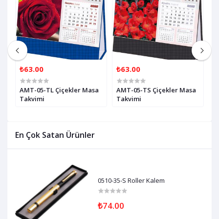
₺63.00
₺63.00
₺
AMT-05-TL Çiçekler Masa
AMT-05-TS Çiçekler Masa
A
Takvimi
Takvimi
T
En Çok Satan Ürünler
0510-35-S Roller Kalem
₺74.00